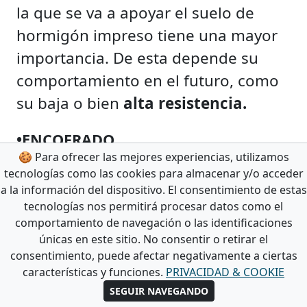
la que se va a apoyar el suelo de
hormigón impreso tiene una mayor
importancia. De esta depende su
comportamiento en el futuro, como
su baja o bien
alta resistencia.
•ENCOFRADO
🍪 Para ofrecer las mejores experiencias, utilizamos
Después de obtener un
suelo firme
tecnologías como las cookies para almacenar y/o acceder
se trata de delimitar la superficie
a la información del dispositivo. El consentimiento de estas
donde se va a realizar el pavimento.
tecnologías nos permitirá procesar datos como el
comportamiento de navegación o las identificaciones
Por esto es necesario construir el
únicas en este sitio. No consentir o retirar el
encofrado.
Esto consiste en la
consentimiento, puede afectar negativamente a ciertas
características y funciones.
PRIVACIDAD & COOKIE
preparación de un recuadro hecho
SEGUIR NAVEGANDO
con reglas metálicas o bordillos para