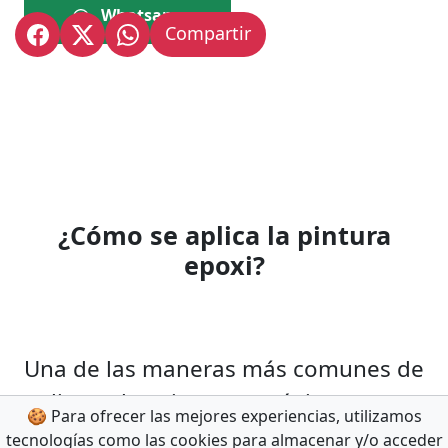
Whatsapp
Compartir
¿Cómo se aplica la pintura
epoxi?
Una de las maneras más comunes de
aplicar a las pinturas epóxicas es con
🍪 Para ofrecer las mejores experiencias, utilizamos
pinceles y rodillos, todo depende del
tecnologías como las cookies para almacenar y/o acceder