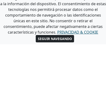
tamaño de la superficie.
a la información del dispositivo. El consentimiento de estas
tecnologías nos permitirá procesar datos como el
Estas son las herramientas más
comportamiento de navegación o las identificaciones
únicas en este sitio. No consentir o retirar el
adecuadas para pintar suelos y
consentimiento, puede afectar negativamente a ciertas
paredes tanto en interiores como en
características y funciones.
PRIVACIDAD & COOKIE
exteriores.
SEGUIR NAVEGANDO
La consistencia y la adherencia de
esta pintura permite una buena
aplicación y una buena cobertura
con pocas manos. Solo es necesario
un poco de experiencia, ya que el
trabajo puede convertirse en algo
más complicado que una simple
pintura al agua.