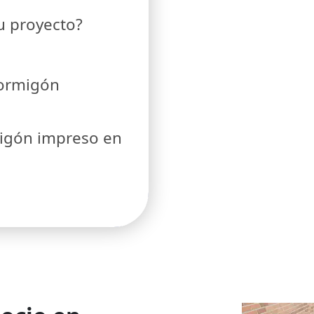
tu proyecto?
hormigón
migón impreso en