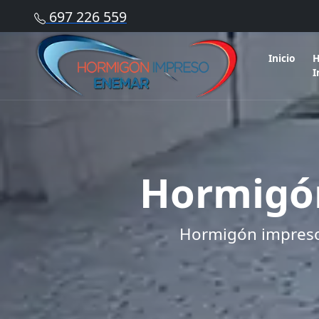
697 226 559
Inicio
H
I
Hormigó
Hormigón impreso