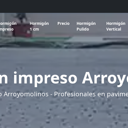
ormigón
Hormigón
Precio
Hormigón
Hormigón
mpreso
1 cm
Pulido
Vertical
n impreso Arroy
 Arroyomolinos - Profesionales en pavim