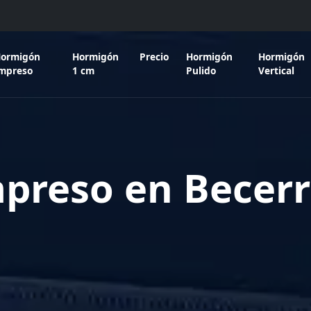
ormigón
Hormigón
Precio
Hormigón
Hormigón
mpreso
1 cm
Pulido
Vertical
reso en Becerril