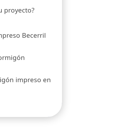
tu proyecto?
mpreso Becerril
hormigón
migón impreso en