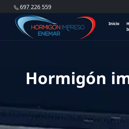
697 226 559
Inicio
H
I
Hormigón imp