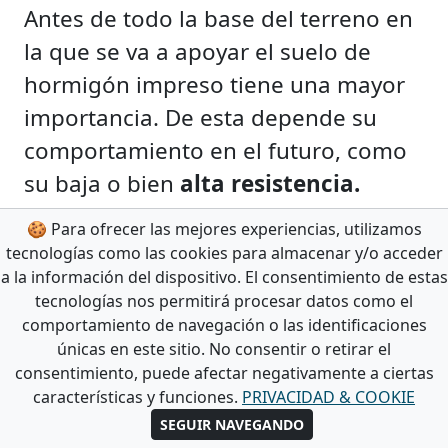
Antes de todo la base del terreno en
la que se va a apoyar el suelo de
hormigón impreso tiene una mayor
importancia. De esta depende su
comportamiento en el futuro, como
su baja o bien
alta resistencia.
🍪 Para ofrecer las mejores experiencias, utilizamos
•ENCOFRADO
tecnologías como las cookies para almacenar y/o acceder
Después de obtener un
suelo firme
a la información del dispositivo. El consentimiento de estas
se trata de delimitar la superficie
tecnologías nos permitirá procesar datos como el
comportamiento de navegación o las identificaciones
donde se va a realizar el pavimento.
únicas en este sitio. No consentir o retirar el
Por esto es necesario construir el
consentimiento, puede afectar negativamente a ciertas
características y funciones.
PRIVACIDAD & COOKIE
encofrado.
Esto consiste en la
SEGUIR NAVEGANDO
preparación de un recuadro hecho