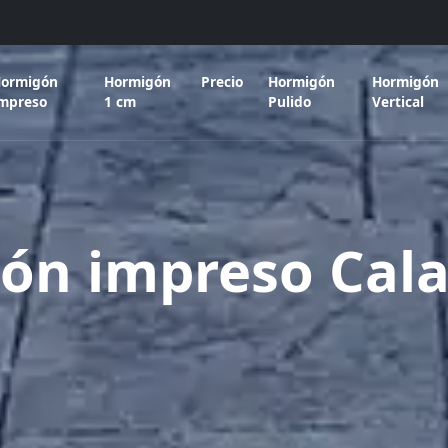
ormigón
Hormigón
Precio
Hormigón
Hormigón
mpreso
1 cm
Pulido
Vertical
ón impreso Cala