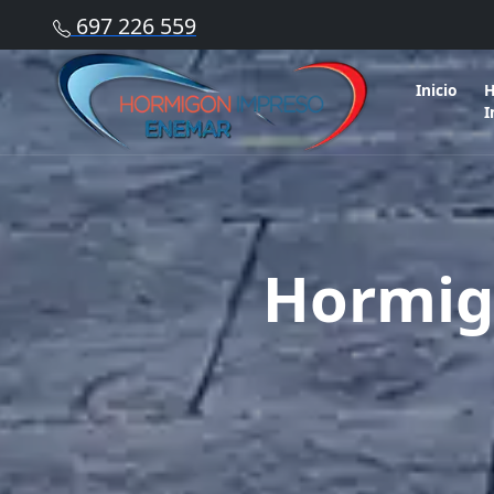
697 226 559
Inicio
H
I
Hormig