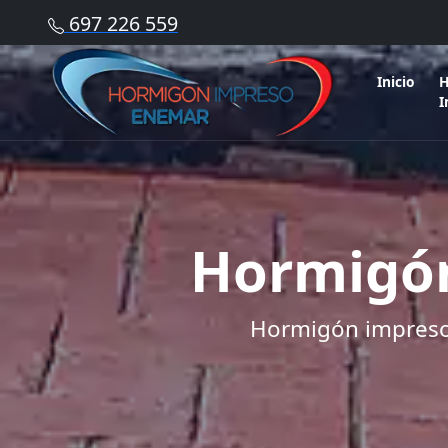
697 226 559
Inicio
H
I
Hormigón
Hormigón impreso 