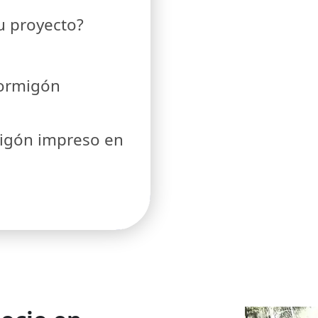
tu proyecto?
hormigón
migón impreso en