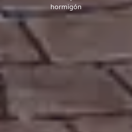
hormigón