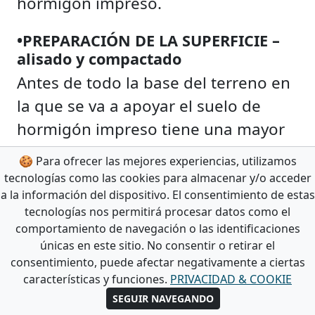
hormigón impreso.
•PREPARACIÓN DE LA SUPERFICIE –
alisado y compactado
Antes de todo la base del terreno en
la que se va a apoyar el suelo de
hormigón impreso tiene una mayor
importancia. De esta depende su
🍪 Para ofrecer las mejores experiencias, utilizamos
comportamiento en el futuro, como
tecnologías como las cookies para almacenar y/o acceder
a la información del dispositivo. El consentimiento de estas
su baja o bien
alta resistencia.
tecnologías nos permitirá procesar datos como el
comportamiento de navegación o las identificaciones
•ENCOFRADO
únicas en este sitio. No consentir o retirar el
Después de obtener un
suelo firme
consentimiento, puede afectar negativamente a ciertas
características y funciones.
PRIVACIDAD & COOKIE
se trata de delimitar la superficie
SEGUIR NAVEGANDO
donde se va a realizar el pavimento.