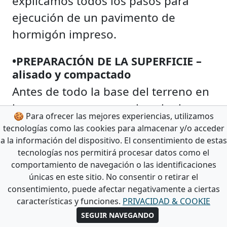
explicamos todos los pasos para
ejecución de un pavimento de
hormigón impreso.
•PREPARACIÓN DE LA SUPERFICIE –
alisado y compactado
Antes de todo la base del terreno en
la que se va a apoyar el suelo de
🍪 Para ofrecer las mejores experiencias, utilizamos
hormigón impreso tiene una mayor
tecnologías como las cookies para almacenar y/o acceder
importancia. De esta depende su
a la información del dispositivo. El consentimiento de estas
tecnologías nos permitirá procesar datos como el
comportamiento en el futuro, como
comportamiento de navegación o las identificaciones
su baja o bien
alta resistencia.
únicas en este sitio. No consentir o retirar el
consentimiento, puede afectar negativamente a ciertas
•ENCOFRADO
características y funciones.
PRIVACIDAD & COOKIE
SEGUIR NAVEGANDO
Después de obtener un
suelo firme