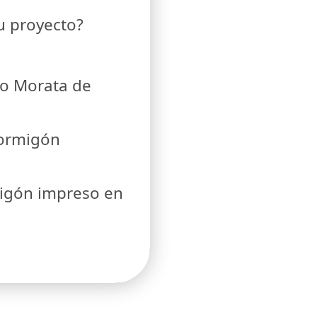
tu proyecto?
so Morata de
hormigón
migón impreso en