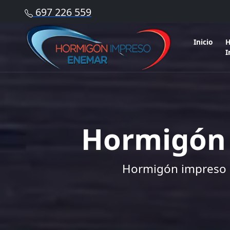
697 226 559
Inicio
H
I
Hormigón 
Hormigón impreso M