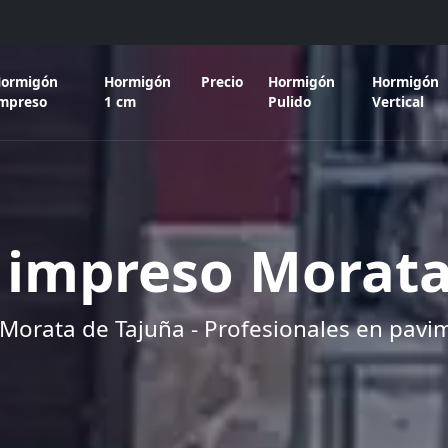
ormigón
Hormigón
Precio
Hormigón
Hormigón
mpreso
1 cm
Pulido
Vertical
impreso Morata
orata de Tajuña - Profesionales en pav