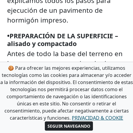
explicamos todos los pasos para
ejecución de un pavimento de
hormigón impreso.
•PREPARACIÓN DE LA SUPERFICIE –
alisado y compactado
Antes de todo la base del terreno en
la que se va a apoyar el suelo de
🍪 Para ofrecer las mejores experiencias, utilizamos
hormigón impreso tiene una mayor
tecnologías como las cookies para almacenar y/o acceder
importancia. De esta depende su
a la información del dispositivo. El consentimiento de estas
tecnologías nos permitirá procesar datos como el
comportamiento en el futuro, como
comportamiento de navegación o las identificaciones
su baja o bien
alta resistencia.
únicas en este sitio. No consentir o retirar el
consentimiento, puede afectar negativamente a ciertas
•ENCOFRADO
características y funciones.
PRIVACIDAD & COOKIE
SEGUIR NAVEGANDO
Después de obtener un
suelo firme