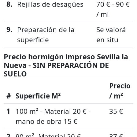
8.
Rejillas de desagües
70 € - 90 €
/ ml
9.
Preparación de la
Se valorá
superficie
en situ
Precio hormigón impreso Sevilla la
Nueva - SIN PREPARACIÓN DE
SUELO
Precio
#
Superficie M²
/ m²
1
100 m² - Material 20 € -
35 €
mano de obra 15 €
2
90 m² -Material 20 € -
37 €