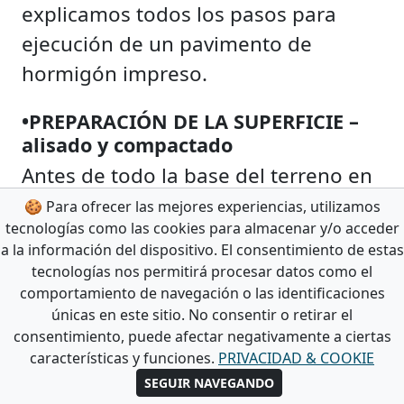
explicamos todos los pasos para
ejecución de un pavimento de
hormigón impreso.
•PREPARACIÓN DE LA SUPERFICIE –
alisado y compactado
Antes de todo la base del terreno en
la que se va a apoyar el suelo de
🍪 Para ofrecer las mejores experiencias, utilizamos
tecnologías como las cookies para almacenar y/o acceder
hormigón impreso tiene una mayor
a la información del dispositivo. El consentimiento de estas
importancia. De esta depende su
tecnologías nos permitirá procesar datos como el
comportamiento en el futuro, como
comportamiento de navegación o las identificaciones
únicas en este sitio. No consentir o retirar el
su baja o bien alta resistencia.
consentimiento, puede afectar negativamente a ciertas
características y funciones.
PRIVACIDAD & COOKIE
•ENCOFRADO
SEGUIR NAVEGANDO
Después de obtener un suelo firme