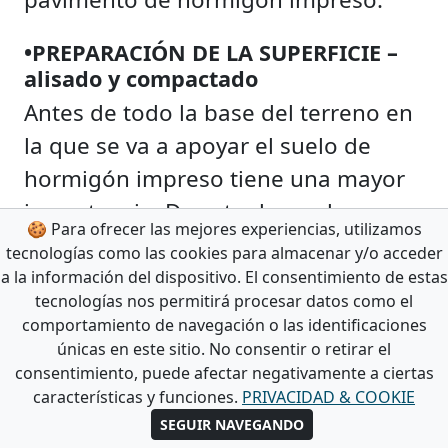
•PREPARACIÓN DE LA SUPERFICIE –
alisado y compactado
Antes de todo la base del terreno en
la que se va a apoyar el suelo de
hormigón impreso tiene una mayor
importancia. De esta depende su
🍪 Para ofrecer las mejores experiencias, utilizamos
comportamiento en el futuro, como
tecnologías como las cookies para almacenar y/o acceder
su baja o bien alta resistencia.
a la información del dispositivo. El consentimiento de estas
tecnologías nos permitirá procesar datos como el
comportamiento de navegación o las identificaciones
•ENCOFRADO
únicas en este sitio. No consentir o retirar el
Después de obtener un suelo firme
consentimiento, puede afectar negativamente a ciertas
se trata de delimitar la superficie
características y funciones.
PRIVACIDAD & COOKIE
donde se va a realizar el pavimento.
SEGUIR NAVEGANDO